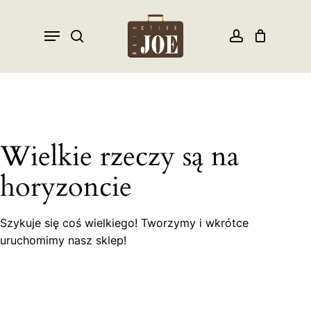
Skip
to
Menu
search
account
Close
Cart
Cart
main
content
Wielkie rzeczy są na
horyzoncie
Szykuje się coś wielkiego! Tworzymy i wkrótce
uruchomimy nasz sklep!