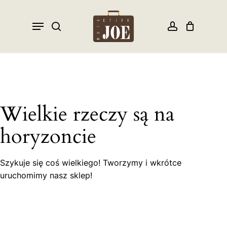
Skip
to
Menu
search
account
Close
Cart
Cart
main
content
Wielkie rzeczy są na
horyzoncie
Szykuje się coś wielkiego! Tworzymy i wkrótce
uruchomimy nasz sklep!