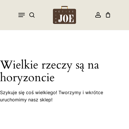
Skip
to
Menu
search
account
Close
Cart
Cart
main
content
Wielkie rzeczy są na
horyzoncie
Szykuje się coś wielkiego! Tworzymy i wkrótce
uruchomimy nasz sklep!