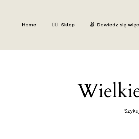
Skip
to
main
Home
🕵️‍♂️
Sklep
Dowiedz się więc
content
Wielkie
Szykuj