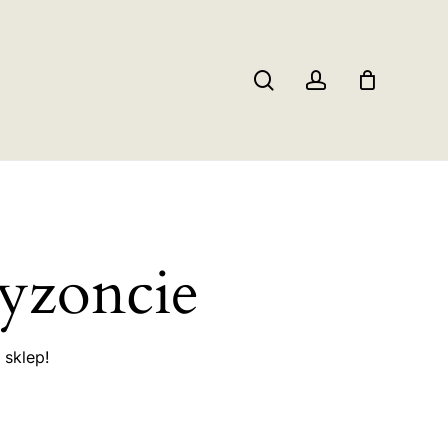
Close
Cart
search
account
ryzoncie
 sklep!